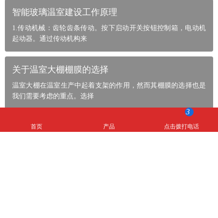
智能玻璃温室建设工作原理
1.传动机械：齿轮齿条传动。按下启动开关按钮控制箱，电动机
起动器。通过传动机构来
关于温室大棚棚膜的选择
温室大棚在温室生产中起着支架的作用，然而其棚膜的选择也是
我们需要考虑的重点。选择
3
首页
产品
点击拨打电话
查看更多
一键拨打
联系我们
CONTACT
青州市瑞霖温室工程有限公司