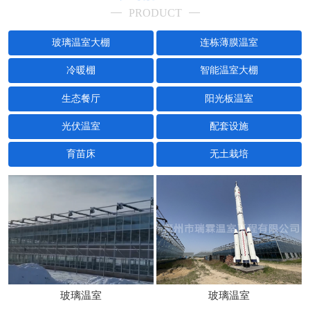
PRODUCT
玻璃温室大棚
连栋薄膜温室
冷暖棚
智能温室大棚
生态餐厅
阳光板温室
光伏温室
配套设施
育苗床
无土栽培
玻璃温室
玻璃温室