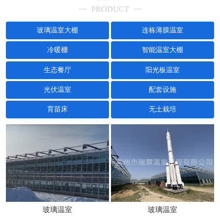
PRODUCT
玻璃温室大棚
连栋薄膜温室
冷暖棚
智能温室大棚
生态餐厅
阳光板温室
光伏温室
配套设施
育苗床
无土栽培
玻璃温室
玻璃温室