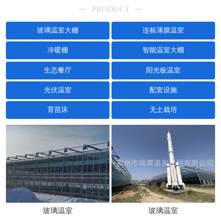
PRODUCT
玻璃温室大棚
连栋薄膜温室
冷暖棚
智能温室大棚
生态餐厅
阳光板温室
光伏温室
配套设施
育苗床
无土栽培
玻璃温室
玻璃温室